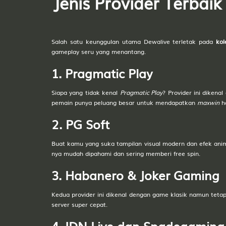
Jenis Provider Terbai
PLAY
Racing S... vs Villarre...
Salah satu keunggulan utama Dewalive terletak pada
kol
i
16/08 22:00PM
gameplay seru yang menantang.
H
Racing Santander
1. Pragmatic Play
W
Villarreal
Siapa yang tidak kenal
Pragmatic Play
? Provider ini dikena
0.50
HDP
-0.50
-1.31
Odds
-1.13
pemain punya peluang besar untuk mendapatkan
maxwin
ha
2. PG Soft
PLAY
Parma Ca... vs Cagliari
Buat kamu yang suka tampilan visual modern dan efek ani
i
23/08 01:45AM
nya mudah dipahami dan sering memberi free spin.
H
Parma Calcio
3. Habanero & Joker Gaming
W
Cagliari
Kedua provider ini dikenal dengan game klasik namun teta
server super cepat.
0.00
HDP
0.00
-1.16
Odds
1.02
4. IDN Live dan Spadegaming
PLAY