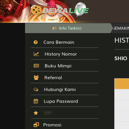
Nottingh... vs Leeds Un...
i
22/08 22:00PM
H
Nottingham Forest
DEWALIVE menghadirkan sistem DEPOSIT YANG SEMAKIN MUDAH Dengan 
Info Terkini:
W
Leeds United
HIS
0.25
HDP
-0.25
1.00
Odds
-1.13
Cara Bermain
PLAY
History Nomor
SHIO
Plymouth... vs Exeter C...
Buku Mimpi
i
11/08 02:00AM
Promo
Referral
Promo Cashback 10% d
Hubungi Kami
H
Plymouth Argyle
W
Exeter City
Lupa Password
-1.25
HDP
1.25
-1.31
Odds
-1.01
VIP
PLAY
Promosi