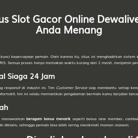
tus Slot Gacor Online Dewal
Anda Menang
nci kepercayaan pemain. Oleh karena itu, situs ini menghadirkan sistem
n QRIS. Semua proses hanya memakan waktu kurang dari 2 menit, menjamin p
al Siaga 24 Jam
 responsif di industri ini. Tim
Customer Service
siap membantu setiap kend
rmatif, tim ini selalu memastikan pengalaman bermain kamu berjalan lancar
pah
ive menawarkan
beragam bonus menarik
seperti bonus new member, cashback
h diklaim, sehingga pemain bisa lebih sering menikmati momen
maxwin
.