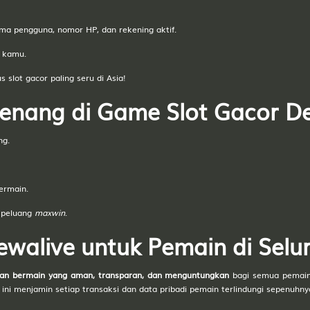
nama pengguna, nomor HP, dan rekening aktif.
a kamu.
s slot gacor paling seru di Asia!
enang di Game Slot Gacor D
ng.
ermain.
n peluang
maxwin
.
walive untuk Pemain di Selur
an bermain yang aman, transparan, dan menguntungkan
bagi semua pemain.
 ini menjamin setiap transaksi dan data pribadi pemain terlindungi sepenuhny