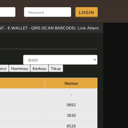
LOGIN
S (SCAN BARCODE). Link Alternatif DEWALIVE : - https://pintu.c
inci
Harimau
Kerbau
Tikus
Nomor
-
9892
3830
8526