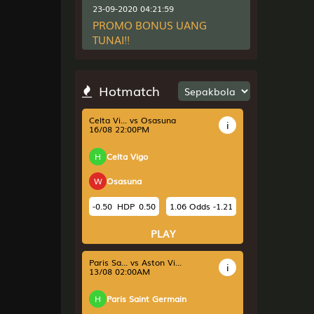
23-09-2020 04:21:59
H
Sevilla
PROMO BONUS UANG
TUNAI!!
W
Rayo Vallecano
10-09-2019 17:02:45
-0.25
HDP
0.25
1.07
Odds
-1.05
Hotmatch
PLAY
Celta Vi... vs Osasuna
i
16/08 22:00PM
H
Celta Vigo
W
Osasuna
-0.50
HDP
0.50
1.06
Odds
-1.21
PLAY
Paris Sa... vs Aston Vi...
i
13/08 02:00AM
H
Paris Saint Germain