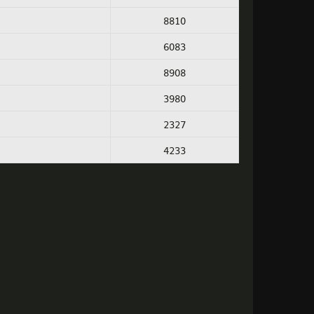
8810
6083
8908
3980
2327
4233